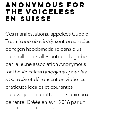
Anonymous for 
the Voiceless 
en Suisse
Ces manifestations, appelées Cube of 
Truth (
cube de vérité
), sont organisées 
de façon hebdomadaire dans plus 
d’un millier de villes autour du globe 
par la jeune association Anonymous 
for the Voiceless (
anonymes pour les 
sans voix
) et dénoncent en vidéo les 
pratiques locales et courantes 
d’élevage et d’abattage des animaux 
de rente. Créée en avril 2016 par un 
couple australien, cette association à 
but non lucratif est arrivée en Suisse il 
y a un peu plus d’un an et organise 
aujourd’hui des manifestations dans 