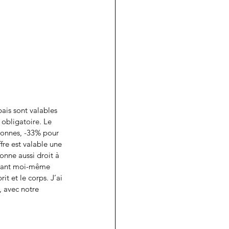
ais sont valables 
obligatoire. Le 
rsonnes, -33% pour 
re est valable une 
onne aussi droit à 
Étant moi-même 
it et le corps. J’ai 
, avec notre 
 