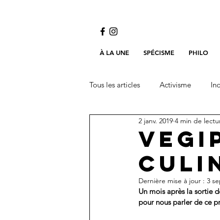
À LA UNE
SPÉCISME
PHILO
Tous les articles
Activisme
Ind
2 janv. 2019
4 min de lectu
Vegi
culi
Dernière mise à jour :
3 se
Un mois après la sortie d
pour nous parler de ce p