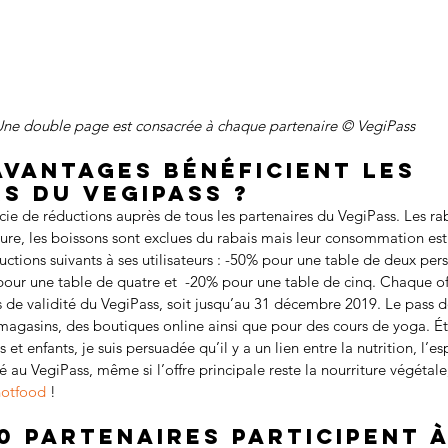
Une double page est consacrée à chaque partenaire © VegiPass
avantages bénéficient les 
s du VegiPass ?
e de réductions auprès de tous les partenaires du VegiPass. Les rab
ure, les boissons sont exclues du rabais mais leur consommation est 
ctions suivants à ses utilisateurs : -50% pour une table de deux pe
pour une table de quatre et  -20% pour une table de cinq. Chaque off
is de validité du VegiPass, soit jusqu’au 31 décembre 2019. Le pass d
magasins, des boutiques online ainsi que pour des cours de yoga. 
t enfants, je suis persuadée qu’il y a un lien entre la nutrition, l’espr
é au VegiPass, même si l’offre principale reste la nourriture végétale
notfood
 !    
0 partenaires participent à