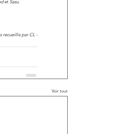
ed
 et 
Sasu
. 
s recueillis par CL -
Voir tout