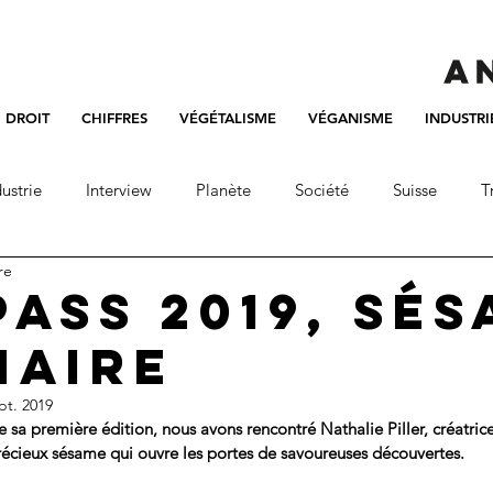
DROIT
CHIFFRES
VÉGÉTALISME
VÉGANISME
INDUSTRI
ustrie
Interview
Planète
Société
Suisse
T
re
Pass 2019, sé
naire
pt. 2019
e sa première édition, nous avons rencontré Nathalie Piller, créatric
récieux sésame qui ouvre les portes de savoureuses découvertes.