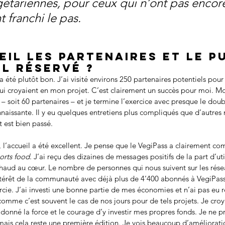
gétariennes, pour ceux qui n’ont pas encor
franchi le pas.
il les partenaires et le pu
il réservé ?
 a été plutôt bon. J’ai visité environs 250 partenaires potentiels pou
ui croyaient en mon projet. C’est clairement un succès pour moi. Mon
e – soit 60 partenaires – et je termine l’exercice avec presque le dou
naissante. Il y eu quelques entretiens plus compliqués que d’autres 
 est bien passé.  
, l’accueil a été excellent. Je pense que le VegiPass a clairement 
orts food
. J’ai reçu des dizaines de messages positifs de la part d’uti
chaud au cœur. Le nombre de personnes qui nous suivent sur les rése
’intérêt de la communauté avec déjà plus de 4’400 abonnés à VegiPass
cie. J’ai investi une bonne partie de mes économies et n’ai pas eu r
comme c’est souvent le cas de nos jours pour de tels projets. Je croy
donné la force et le courage d’y investir mes propres fonds. Je ne p
mais cela reste une première édition. Je vois beaucoup d’amélioratio