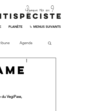
E
PLANÈTE
↳ MENUS SUIVANTS
ribune
Agenda
same
e du VegiPass, 