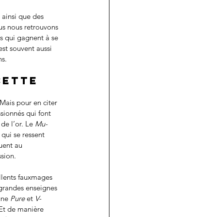
 ainsi que des 
us nous retrouvons 
s qui gagnent à se 
st souvent aussi 
s. 
cette 
Mais pour en citer 
sionnés qui font 
de l’or. Le 
Mu-
qui se ressent 
uent au 
ion.   
llents fauxmages 
 grandes enseignes 
une 
Pure
 et 
V-
 Et de manière 