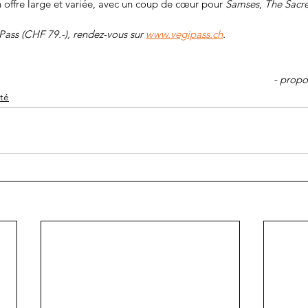
 offre large et variée, avec un coup de cœur pour 
Samses
, 
The Sacr
ss (CHF 79.-), rendez-vous sur 
www.vegipass.ch
.
- propo
té