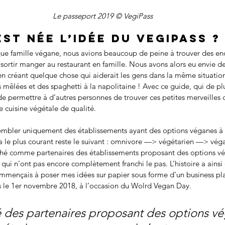
Le passeport 2019 © VegiPass
st née l’idée du VegiPass ?
 que famille végane, nous avions beaucoup de peine à trouver des en
sortir manger au restaurant en famille. Nous avons alors eu envie d
créant quelque chose qui aiderait les gens dans la même situation
mêlées et des spaghetti à la napolitaine ! Avec ce guide, qui de plu
 de permettre à d’autres personnes de trouver ces petites merveilles 
e cuisine végétale de qualité. 
sembler uniquement des établissements ayant des options véganes à l
ma le plus courant reste le suivant : omnivore —> végétarien —> véga
rché comme partenaires des établissements proposant des options vé
qui n’ont pas encore complètement franchi le pas. L’histoire a ainsi
mençais à poser mes idées sur papier sous forme d’un business pla
ss le 1er novembre 2018, à l’occasion du Wolrd Vegan Day.  
é des partenaires proposant des options v