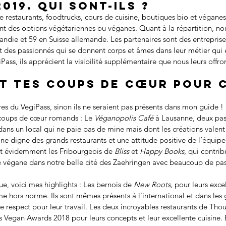
2019. Qui sont-ils ?
de restaurants, foodtrucks, cours de cuisine, boutiques bio et véganes
ent des options végétariennes ou véganes. Quant à la répartition, no
ndie et 59 en Suisse allemande. Les partenaires sont des entreprise
nt des passionnés qui se donnent corps et âmes dans leur métier qui e
Pass, ils apprécient la visibilité supplémentaire que nous leurs offron
t tes coups de cœur pour 
res du VegiPass, sinon ils ne seraient pas présents dans mon guide ! 
 coups de cœur romands : Le 
Véganopolis Café
 à Lausanne, deux pas
ans un local qui ne paie pas de mine mais dont les créations valent 
ne digne des grands restaurants et une attitude positive de l’équipe 
 Et évidemment les Fribourgeois de 
Bliss
 et 
Happy Books
, qui contrib
 végane dans notre belle cité des Zaehringen avec beaucoup de pass
e, voici mes highlights : Les bernois de 
New Roots,
 pour leurs exce
e hors norme. Ils sont mêmes présents à l’international et dans les
e respect pour leur travail. Les deux incroyables restaurants de Tho
iss Vegan Awards 2018 pour leurs concepts et leur excellente cuisine.