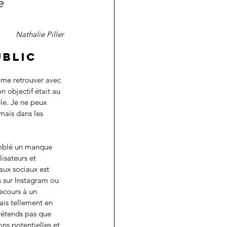
e 
Nathalie Piller
blic 
r me retrouver avec 
 objectif était au 
ble. Je ne peux 
mais dans les 
comblé un manque 
lisateurs et 
aux sociaux est 
 sur Instagram ou 
ecours à un 
ais tellement en 
rétends pas que 
ns potentielles et 