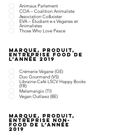
Animaux Parlement
COA – Coalition Animaliste
Association Co&xister
EVA – Étudiant·e·s Véganes et
Animalistes
Those Who Love Peace
Marque, produit,
entreprise food de
l’année 2019
Crémerie Végane (GE)
Duo Gourmand (VS)
Librairie-Café LSCV Happy Books
(FR)
Melamangio (TI)
Vegan Outlawz (BE)
Marque, produit,
entreprise non-
food de l’année
2019