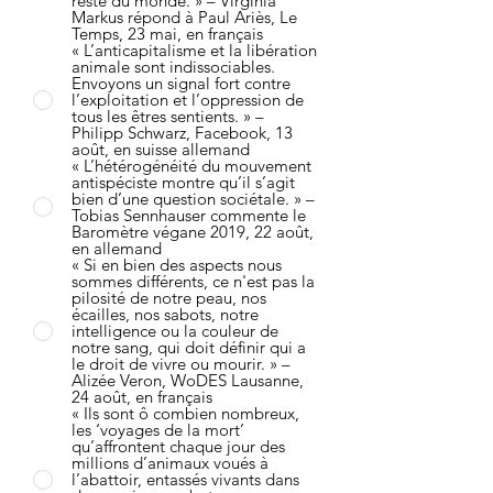
reste du monde. » – Virginia
Markus répond à Paul Ariès, Le
Temps, 23 mai, en français
« L’anticapitalisme et la libération
animale sont indissociables.
Envoyons un signal fort contre
l’exploitation et l’oppression de
tous les êtres sentients. » –
Philipp Schwarz, Facebook, 13
août, en suisse allemand
« L’hétérogénéité du mouvement
antispéciste montre qu’il s’agit
bien d’une question sociétale. » –
Tobias Sennhauser commente le
Baromètre végane 2019, 22 août,
en allemand
« Si en bien des aspects nous
sommes différents, ce n'est pas la
pilosité de notre peau, nos
écailles, nos sabots, notre
intelligence ou la couleur de
notre sang, qui doit définir qui a
le droit de vivre ou mourir. » –
Alizée Veron, WoDES Lausanne,
24 août, en français
« Ils sont ô combien nombreux,
les ‘voyages de la mort’
qu’affrontent chaque jour des
millions d’animaux voués à
l’abattoir, entassés vivants dans