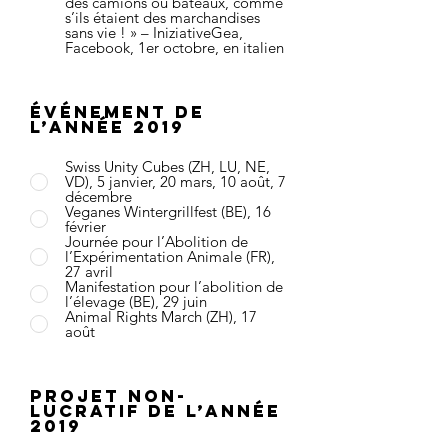
des camions ou bateaux, comme
s’ils étaient des marchandises
sans vie ! » – IniziativeGea,
Facebook, 1er octobre, en italien
Événement de
l’année 2019
Swiss Unity Cubes (ZH, LU, NE,
VD), 5 janvier, 20 mars, 10 août, 7
décembre
Veganes Wintergrillfest (BE), 16
février
Journée pour l’Abolition de
l’Expérimentation Animale (FR),
27 avril
Manifestation pour l’abolition de
l’élevage (BE), 29 juin
Animal Rights March (ZH), 17
août
Projet non-
lucratif de l’année
2019