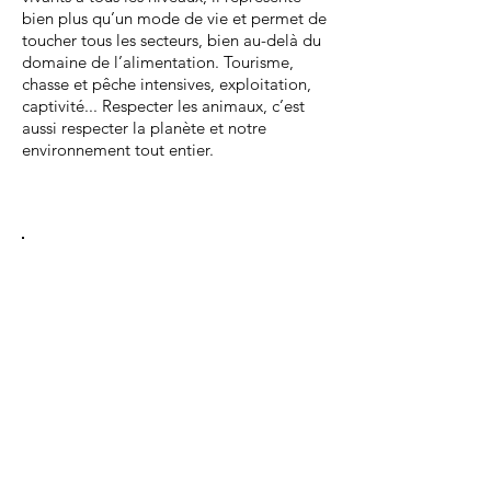
bien plus qu’un mode de vie et permet de
toucher tous les secteurs, bien au-delà du
domaine de l’alimentation. Tourisme,
chasse et pêche intensives, exploitation,
captivité... Respecter les animaux, c’est
aussi respecter la planète et notre
environnement tout entier.
Inscrivez-
vous à notre
newsletter
pour recevoir deux à trois fois par
an toutes les actualités et
nouveautés du site
S’ABONNER