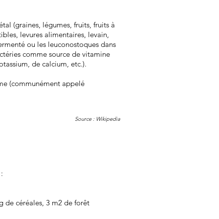
 (graines, légumes, fruits, fruits à
bles, levures alimentaires, levain,
a fermenté ou les leuconostoques dans
bactéries comme source de vitamine
tassium, de calcium, etc.).
risme (communément appelé
Source :
Wikipedia
:
kg de céréales, 3 m2 de forêt