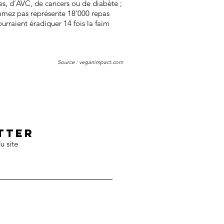
es, d’AVC, de cancers ou de diabète ;
mmez pas représente 18’000 repas
urraient éradiquer 14 fois la faim
Source :
veganimpact.com
tter
u site