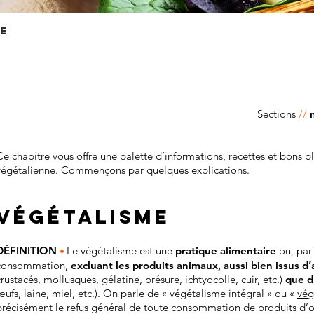
E
Sections
//
​
Ce chapitre vous offre une palette d’
informations
,
recettes
et
bons p
végétalienne. Commençons par quelques explications.
végétalisme
•
DÉFINITION
Le végétalisme est une
pratique alimentaire
ou, par
consommation,
excluant les produits animaux, aussi bien issus 
crustacés, mollusques, gélatine, présure, ichtyocolle, cuir, etc.)
que d
œufs, laine, miel, etc.). On parle de « végétalisme intégral » ou «
vég
précisément le refus général de toute consommation de produits d’or