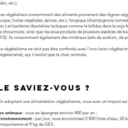
êtir, etc.).
Les végétaliens consomment des aliments provenant des règnes végétal
coque, huiles végétales, épices, etc.), fongique (champignons comesti
etc.) et bactérien (bactéries lactiques comme le bifidus dans le soj
la choucroute, ainsi que les sous-produits de plusieurs espèces de 
B12). Ils consomment également des minéraux (sels de sodium, de po
Le végétalisme ne doit pas être confondu avec l’ovo-lacto-végéta
végétarisme), qui n’exclut que la chair animale.
le saviez-vous ?
En adoptant une alimentation végétalienne, vous avec un impact sur 
les animaux
: vous en épargnez environ 400 par an ;
l’environnement
: par jour, vous économisez 5’400 litres d’eau, 20 
amazonienne et 9 kg de GES ;