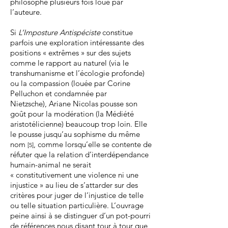
philosophe plusieurs fois loué par
l’auteure.
Si
L’Imposture Antispéciste
constitue
parfois une exploration intéressante des
positions « extrêmes » sur des sujets
comme le rapport au naturel (via le
transhumanisme et l’écologie profonde)
ou la compassion (louée par Corine
Pelluchon et condamnée par
Nietzsche), Ariane Nicolas pousse son
goût pour la modération (la Médiété
aristotélicienne) beaucoup trop loin. Elle
le pousse jusqu’au sophisme du même
nom
, comme lorsqu’elle se contente de
[5]
réfuter que la relation d’interdépendance
humain-animal ne serait
« constitutivement une violence ni une
injustice » au lieu de s’attarder sur des
critères pour juger de l’injustice de telle
ou telle situation particulière. L’ouvrage
peine ainsi à se distinguer d’un pot-pourri
de références nous disant tour à tour que