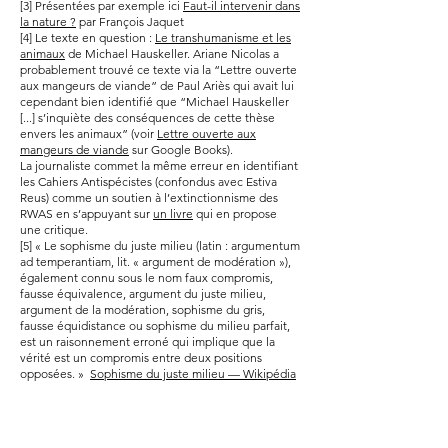
[3] Présentées par exemple ici
Faut-il intervenir dans
la nature ?
par François Jaquet
[4] Le texte en question :
Le transhumanisme et les
animaux
de Michael Hauskeller. Ariane Nicolas a
probablement trouvé ce texte via la “Lettre ouverte
aux mangeurs de viande” de Paul Ariès qui avait lui
cependant bien identifié que “Michael Hauskeller
[...] s’inquiète des conséquences de cette thèse
envers les animaux” (voir
Lettre ouverte aux
mangeurs de viande
sur Google Books).
La journaliste commet la même erreur en identifiant
les Cahiers Antispécistes (confondus avec Estiva
Reus) comme un soutien à l’extinctionnisme des
RWAS en s’appuyant sur
un livre
qui en propose
une critique.
[5] « Le sophisme du juste milieu (latin : argumentum
ad temperantiam, lit. « argument de modération »),
également connu sous le nom faux compromis,
fausse équivalence, argument du juste milieu,
argument de la modération, sophisme du gris,
fausse équidistance ou sophisme du milieu parfait,
est un raisonnement erroné qui implique que la
vérité est un compromis entre deux positions
opposées. »
Sophisme du juste milieu — Wikipédia