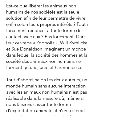
Est-ce que libérer les animaux non
humains de nos sociétés est la seule
solution afin de leur permettre de vivre
enfin selon leurs propres intérêts ? Faut-il
forcément renoncer à toute forme de
contact avec eux ? Pas forcément. Dans
leur ouvrage « Zoopolis », Will Kymlicka
et Sue Donaldson imaginent un monde
dans lequel la société des hommes et la
société des animaux non humains ne
forment qu’une, unie et harmonieuse.
Tout d’abord, selon les deux auteurs, un
monde humain sans aucune interaction
avec les animaux non humains n’est pas
réalisable dans la mesure où, même si
nous faisions cesser toute forme
d’exploitation animale, il n’en resterait
pas moins que nous serions toujours en
contact permanent avec des animaux
sauvages. En effet, dans nos sociétés où
les interactions entre êtres humains et