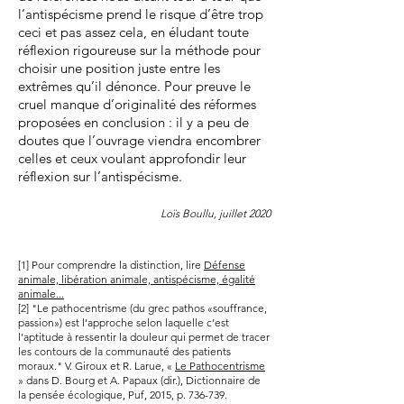
l’antispécisme prend le risque d’être trop
ceci et pas assez cela, en éludant toute
réflexion rigoureuse sur la méthode pour
choisir une position juste entre les
extrêmes qu’il dénonce. Pour preuve le
cruel manque d’originalité des réformes
proposées en conclusion : il y a peu de
doutes que l’ouvrage viendra encombrer
celles et ceux voulant approfondir leur
réflexion sur l’antispécisme.
Loïs Boullu, juillet 2020
[1] Pour comprendre la distinction, lire
Défense
animale, libération animale, antispécisme, égalité
animale...
[2] "Le pathocentrisme (du grec pathos «souffrance,
passion») est l’approche selon laquelle c’est
l’aptitude à ressentir la douleur qui permet de tracer
les contours de la communauté des patients
moraux." V. Giroux et R. Larue, «
Le Pathocentrisme
» dans D. Bourg et A. Papaux (dir.), Dictionnaire de
la pensée écologique, Puf, 2015, p. 736-739.