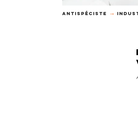
→
antispéciste
indus