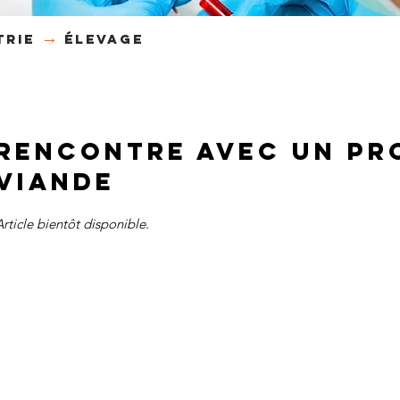
→
trie
élevage
rencontre avec un pr
viande
Article bientôt disponible.