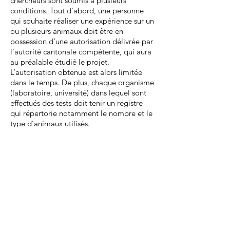
chercheurs sont soumis à plusieurs
conditions. Tout d’abord, une personne
qui souhaite réaliser une expérience sur un
ou plusieurs animaux doit être en
possession d’une autorisation délivrée par
l’autorité cantonale compétente, qui aura
au préalable étudié le projet.
L’autorisation obtenue est alors limitée
dans le temps. De plus, chaque organisme
(laboratoire, université) dans lequel sont
effectués des tests doit tenir un registre
qui répertorie notamment le nombre et le
type d’animaux utilisés.
•
L’expérimentation au 21e siècle
Aujourd’hui, ce sont encore plus d’un
demi-million d’animaux qui sont sacrifiés
chaque année en Suisse pour
l’expérimentation. Bien que ce chiffre ait
massivement diminué entre les premières
expériences et le début du siècle, il ne
présente depuis près de deux décennies