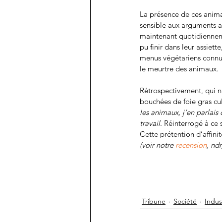
La présence de ces anima
sensible aux arguments an
maintenant quotidienneme
pu finir dans leur assiet
menus végétariens connure
le meurtre des animaux.
Rétrospectivement, qui n’
bouchées de foie gras cul
les animaux, j’en parlais
travail
. Réinterrogé à ce s
Cette prétention d’affinit
(voir notre 
recension
, ndr
Tribune
Société
Indus