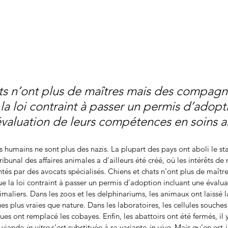
ts n’ont plus de maîtres mais des compagn
la loi contraint à passer un permis d’adopt
évaluation de leurs compétences en soins a
s humains ne sont plus des nazis. La plupart des pays ont aboli le st
ribunal des affaires animales a d’ailleurs été créé, où les intérêts de 
tés par des avocats spécialisés. Chiens et chats n’ont plus de maîtr
la loi contraint à passer un permis d’adoption incluant une évaluat
aliers. Dans les zoos et les delphinariums, les animaux ont laissé l
s plus vraies que nature. Dans les laboratoires, les cellules souches 
es ont remplacé les cobayes. Enfin, les abattoirs ont été fermés, il 
a viande 
in vitro
 s’est substituée à sa variante 
in vivo
. Mais qu’en est-