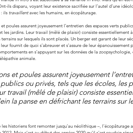
Ont-ils disparu, voyant leur existence sacrifiée sur l’autel d’une idéo
 ils 
travaillent
 avec les humains, en écopâturage.
 et poules assurent joyeusement l’entretien des espaces verts publics 
et les jardins. Leur travail (mêlé de plaisir) consiste essentiellement 
 terrains sur lesquels ils sont placés. Un berger est garant de leur séc
l leur fournit de quoi s’abreuver et s’assure de leur épanouissement 
s comportements en s’appuyant sur les données de la zoopsychologie, 
élépathie animale.
ns et poules assurent joyeusement l’entret
publics ou privés, tels que les écoles, les p
eur travail (mêlé de plaisir) consiste essenti
ein la panse en défrichant les terrains sur le
 les historiens font remonter jusqu’au néolithique –, l’écopâturage 
n 2012. Mais c’est au début des années 2020 qu’il s’est soudain rép