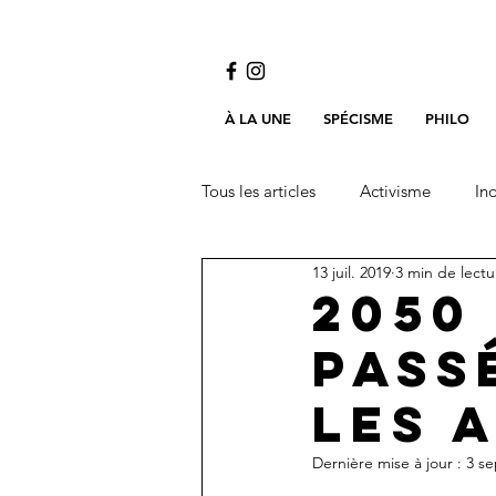
À LA UNE
SPÉCISME
PHILO
Tous les articles
Activisme
Ind
13 juil. 2019
3 min de lectu
2050 
pass
les 
Dernière mise à jour :
3 se