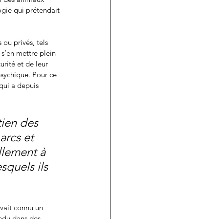
logie qui prétendait 
ou privés, tels 
à s’en mettre plein 
urité et de leur 
psychique. Pour ce 
qui a depuis 
ien des 
arcs et 
ellement à 
squels ils 
avait connu un 
andu dans des 