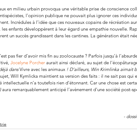
ux en milieu urbain provoqua une véritable prise de conscience coll
tispécistes, l’opinion publique ne pouvait plus ignorer ces individus
nt. Incrédules à l’idée que ces nouveaux copains de récréation aura
te, les enfants développèrent à leur égard une empathie nouvelle. Ra
nt un succès grandissant dans les cantines. La génération était née
est pas fier d’avoir mis fin au zoolocauste ? Parfois jusqu’à l’absurd
tivé, 
Jocelyne Porcher
 aurait ainsi déclaré, au sujet de l’écopâturage
 déjà dans 
Vivre avec les animaux
 ! D’ailleurs, Win Krimlinka aimai
ujet, Will Kymlicka maintient sa version des faits : il ne sait pas qui 
é intellectuelle n’a toutefois rien d’étonnant. Car une chose est certa
) 
aura remarquablement anticipé l’avènement d’une société post-spé
- doss
trie