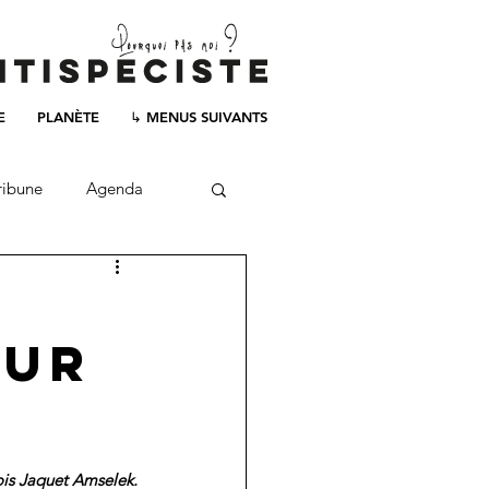
E
PLANÈTE
↳ MENUS SUIVANTS
ribune
Agenda
our
is Jaquet Amselek.