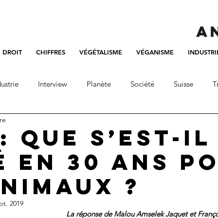
DROIT
CHIFFRES
VÉGÉTALISME
VÉGANISME
INDUSTRI
ustrie
Interview
Planète
Société
Suisse
T
re
: que s’est-il
é en 30 ans p
animaux ?
pt. 2019
La réponse de Malou Amselek Jaquet et Franço