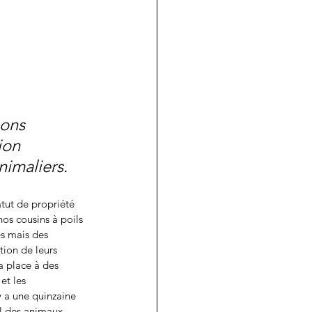
ons 
ion 
nimaliers.
atut de propriété 
nos cousins à poils 
es mais des 
ion de leurs 
a place à des 
et les 
y a une quinzaine 
il des animaux 