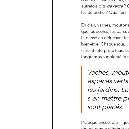
autrefois dits 
de rente
 ? 
les défendre ? Que nenni :
En clair, vaches, moutons
que les écoles, les parcs 
la panse en défrichant les
bien-être. Chaque jour, i
faire, il interprète leur
longtemps supplanté la t
Vaches, mouto
espaces verts 
les jardins. L
s’en mettre pl
sont placés.
Pratique ancestrale – que
timide regain d’intérêt e