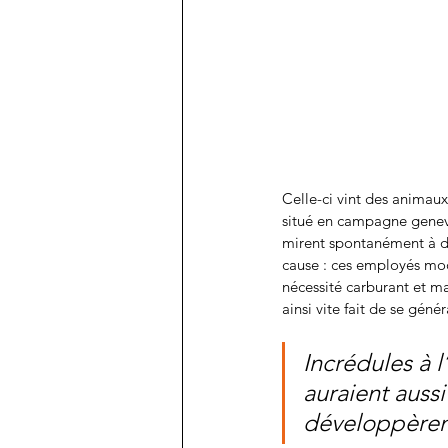
Celle-ci vint des animau
situé en campagne genevoi
mirent spontanément à dé
cause : ces employés modè
nécessité carburant et mai
ainsi vite fait de se génér
Incrédules à 
auraient aussi
développèrent