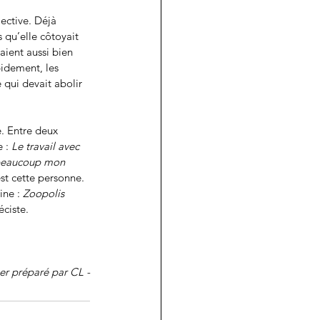
ective. Déjà 
 qu’elle côtoyait 
ient aussi bien 
pidement, les 
 qui devait abolir 
e. Entre deux 
 : 
Le travail avec 
t beaucoup mon 
est cette personne. 
ine : 
Zoopolis 
ciste. 
ier préparé par CL -