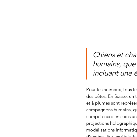
Chiens et cha
humains, que 
incluant une 
Pour les animaux, tous le
des bêtes. En Suisse, un t
et à plumes sont représen
compagnons humains, que 
compétences en soins anim
projections holographique
modélisations informatiqu
d’années. Sur les étals, l