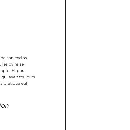
 de son enclos 
 les ovins se 
mpte. Et pour 
 qui avait toujours 
La pratique eut 
ion 