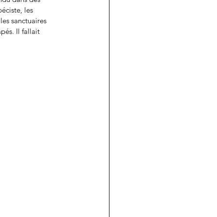
ciste, les 
les sanctuaires 
s. Il fallait 