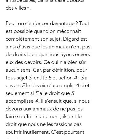
des villes ».
Peut-on s’enfoncer davantage ? Tout 
est possible quand on méconnaît 
complètement son sujet. Digard est 
ainsi d’avis que les animaux n’ont pas 
de droits bien que nous ayons envers 
eux des devoirs. Ce qui n’a bien sûr 
aucun sens. Car, par définition, pour 
tous sujet 
S
, entité 
E
 et action 
A
 : 
S
 a 
envers 
E
 le devoir d’accomplir 
A
 si et 
seulement si 
E
 a le droit que 
S
accomplisse 
A
. Il s’ensuit que, si nous 
devons aux animaux de ne pas les 
faire souffrir inutilement, ils ont le 
droit que nous ne les fassions pas 
souffrir inutilement. C’est pourtant 