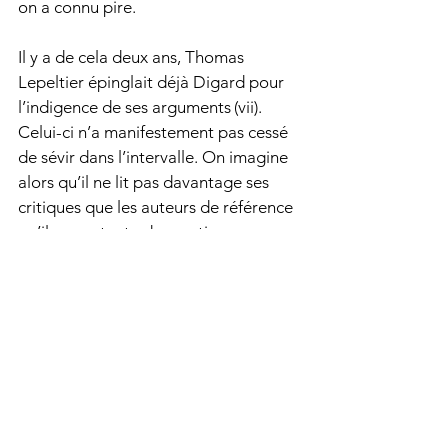
on a connu pire.
Il y a de cela deux ans, Thomas 
Lepeltier épinglait déjà Digard pour 
l’indigence de ses arguments (vii). 
Celui-ci n’a manifestement pas cessé 
de sévir dans l’intervalle. On imagine 
alors qu’il ne lit pas davantage ses 
critiques que les auteurs de référence 
qu’il se contente de mentionner pour 
la forme ou, moins charitablement, 
qu’il ne dispose pas des outils 
conceptuels nécessaires à leur 
compréhension. Une troisième 
hypothèse me paraît toutefois plus 
plausible : en bon 
bullshiteur
, il 
cherche moins à dire la vérité qu’à 
faire son intéressant (viii). La tradition 