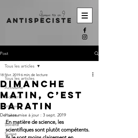
Post
Tous les articles
18 févr. 2019
6 min de lecture
Tous les articles
Dimanche
Activisme
matin, c’est
Industrie
baratin
Interview
Dernière mise à jour :
3 sept. 2019
Planète
En matière de science, les 
Société
scientifiques sont plutôt compétents. 
Suisse
Ils le sont moins clairement en 