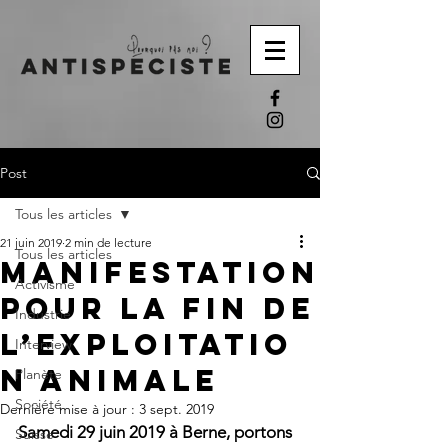
Post
Tous les articles
21 juin 2019
2 min de lecture
Tous les articles
Manifestation
Activisme
pour la fin de
Industrie
l’exploitatio
Interview
n animale
Planète
Société
Dernière mise à jour :
3 sept. 2019
Samedi 29 juin 2019 à Berne, portons 
Suisse